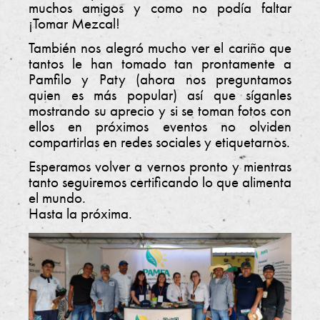
e
muchos amigos y como no podía faltar
¡Tomar Mezcal!
rt
También nos alegró mucho ver el cariño que
if
tantos le han tomado tan prontamente a
i
Pamfilo y Paty (ahora nos preguntamos
quien es más popular) así que síganles
c
mostrando su aprecio y si se toman fotos con
a
ellos en próximos eventos no olviden
compartirlas en redes sociales y etiquetarnos.
ci
ó
Esperamos volver a vernos pronto y mientras
tanto seguiremos certificando lo que alimenta
n
el mundo.
P
Hasta la próxima.
A
M
F
A