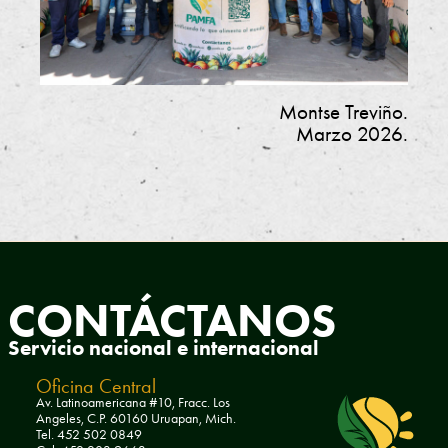
A
.
C
Montse Treviño.
.
Marzo 2026.
CONTÁCTANOS
Servicio nacional e internacional
Oficina Central
Av. Latinoamericana #10, Fracc. Los
Angeles, C.P. 60160 Uruapan, Mich.
Tel. 452 502 0849