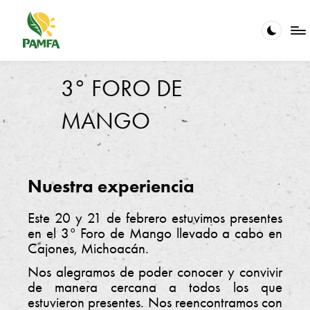
Saltar
al
contenido
V
La
calidad
e
3° FORO DE
en
el
ri
MANGO
servicio
fi
es
nuestra
c
pasión
a
Nuestra experiencia
ci
Este 20 y 21 de febrero estuvimos presentes
ó
en el 3° Foro de Mango llevado a cabo en
n
Cajones, Michoacán.
y
Nos alegramos de poder conocer y convivir
de manera cercana a todos los que
C
estuvieron presentes. Nos reencontramos con