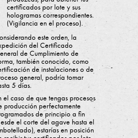
certificados por lote y sus
hologramas correspondientes.
(Vigilancia en el proceso).
onsiderando este orden, la
xpedición del Certificado
eneral de Cumplimiento de
orma, también conocido, como
ertificación de instalaciones o de
roceso general, podría tomar
asta 5 días.
n el caso de que tengas procesos
e producción perfectamente
rogramados de principio a fin
desde el corte del agave hasta el
mbotellado), estarías en posición
 recibir tus certificados por lote