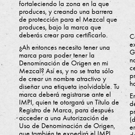
fortaleciendo la zona en la que
produces, y creando una barrera
de protección para el Mezcal que
produces, bajo la marca que
deberás crear para certificarlo.
C
e
¿Ah entonces necesito tener una
G
marca para poder tener la
n
Denominación de Origen en mi
c
Mezcal? Así es, y no se trata sólo
p
de crear un nombre atractivo y
h
diseñar una etiqueta inolvidable. Tu
marca deberá registrarse ante el
E
IMPI, quien te otorgará un Título de
d
Registro de Marca, para después
p
acceder a una Autorización de
(
Uso de Denominación de Origen,
e
que también te expedirá el IMPI.
de