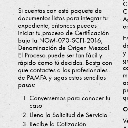
C
Si cuentas con este paquete de
C
documentos listos para integrar tu
A
expediente, entonces puedes
e
iniciar tu proceso de Certificación
E
bajo la NOM-070-SCFI-2016,
d
Denominación de Origen Mezcal.
y
El Proceso puede ser tan fácil y
g
rápido como tú decidas. Basta con
c
que contactes a los profesionales
m
de PAMFA y sigas estos sencillos
a
pasos:
p
q
Conversemos para conocer tu
caso
C
Llena la Solicitud de Servicio
V
Recibe la Cotización