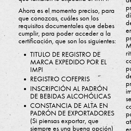
p
Ahora es el momento preciso, para
d
que conozcas, cuáles son los
d
requisitos documentales que debes
e
cumplir, para poder acceder a la
p
certificación, que son los siguientes:
M
r
TITULO DE REGISTRO DE
c
MARCA EXPEDIDO POR EL
p
IMPI
d
REGISTRO COFEPRIS
p
INSCRIPCIÓN AL PADRÓN
i
DE BEBIDAS ALCOHÓLICAS
s
CONSTANCIA DE ALTA EN
c
PADRÓN DE EXPORTADORES
p
(Si piensas exportar, que
at
siempre es una buena opción)
e