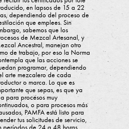
roducido, en lapsos de 15 a 22
ías, dependiendo del proceso de
estilación que emplees. Sin
mbargo, sabemos que los
rocesos de Mezcal Artesanal, y
ezcal Ancestral, manejan otro
itmo de trabajo, por eso la Norma
ontempla que las acciones se
uedan programar, dependiendo
el arte mezcalero de cada
roductor o marca. Lo que es
mportante que sepas, es que ya
ea para procesos muy
ontinuados, o para procesos más
ausados, PAMFA está listo para
ender tus solicitudes de servicio,
n períodos de 24 a 48 horas