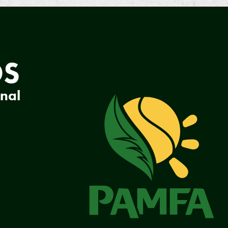
OS
onal