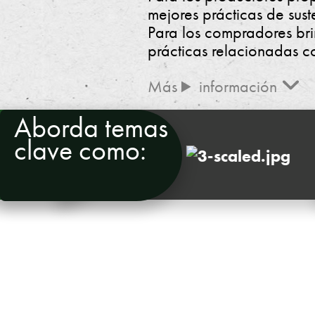
mejores prácticas de sust
n
Para los compradores bri
y
prácticas relacionadas co
C
información
e
Aborda temas
rt
clave como:
Salud del
suelo
if
i
c
a
c