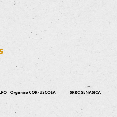
s
 LPO
Orgánico COR-USCOEA
SRRC SENASICA