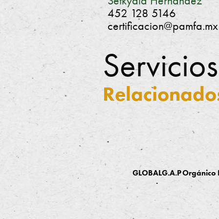
Setkydia Hernández
452 128 5146
certificacion@pamfa.mx
Servicios
Relacionado
GLOBALG.A.P
Orgánico
.