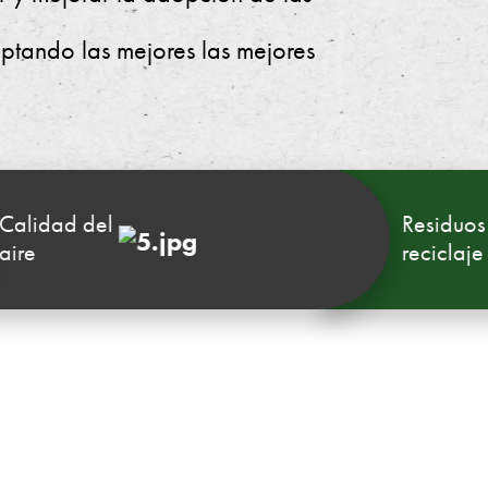
ptando las mejores las mejores
ad del
Residuos y
reciclaje