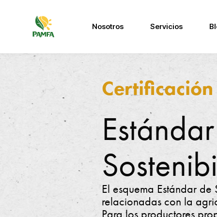
Saltar
Nosotros
Servicios
B
al
V
La
contenido
calidad
e
en
Certificación
el
ri
servicio
fi
es
Estándar
nuestra
c
pasión
a
Sostenib
c
i
El esquema Estándar de S
relacionadas con la agric
ó
Para los productores pro