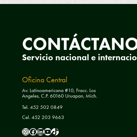
CONTÁCTAN
Servicio nacional e internaci
Oficina Central
Av. Latinoamericana #10, Fracc. Los
Angeles, C.P. 60160 Uruapan, Mich.
Tel. 452 502 0849
Cel. 452 203 9663
pamfa.ac
Pamfa AC
pamfa-ac
PamfaAC
pamfa.ac