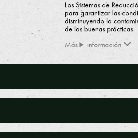
Los Sistemas de Reducci
n
para garantizar las condi
y
disminuyendo la contamin
de las buenas prácticas.
C
información
e
rt
if
i
c
a
c