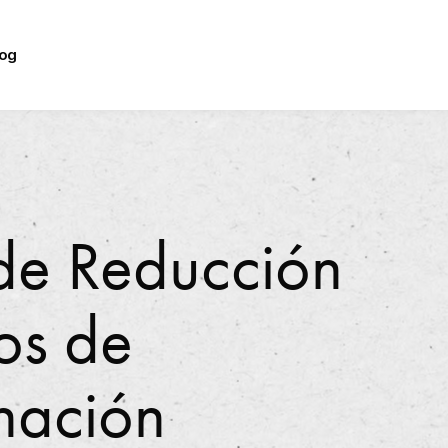
log
de Reducción
os de
nación