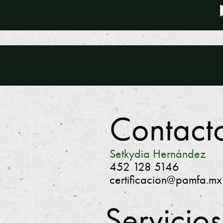
i
ó
n
P
A
M
Contact
F
A
Setkydia Hernández
A
452 128 5146
certificacion@pamfa.mx
.
Servicios
C