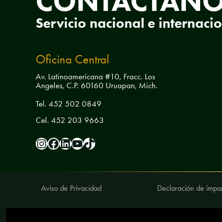
CONTÁCTAN
Servicio nacional e internaci
Oficina Central
Av. Latinoamericana #10, Fracc. Los
Angeles, C.P. 60160 Uruapan, Mich.
Tel. 452 502 0849
Cel. 452 203 9663
pamfa.ac
Pamfa AC
pamfa-ac
PamfaAC
pamfa.ac
Aviso de Privacidad
Declaración de impar