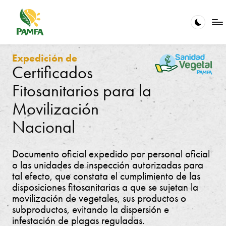
Saltar
al
contenido
V
La
calidad
Expedición de
e
en
Certificados
el
ri
Fitosanitarios para la
servicio
fi
es
Movilización
nuestra
c
pasión
Nacional
a
ci
Documento oficial expedido por personal oficial
ó
o las unidades de inspección autorizadas para
tal efecto, que constata el cumplimiento de las
n
disposiciones fitosanitarias a que se sujetan la
y
movilización de vegetales, sus productos o
subproductos, evitando la dispersión e
C
infestación de plagas reguladas.