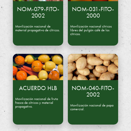
A
NOM-079-FITO-
NOM-031-FITO-
.
2002
2000
C
Movilización nacional de
Movilización nacional cítricos
material propagativo de cítricos.
libres del pulgón café de los
.
cítricos.
ACUERDO HLB
NOM-040-FITO-
2002
Movilización nacional de fruta
fresca de cítricos y material
Movilización nacional de papa
propagativo.
comercial.